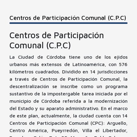
Centros de Participación Comunal (C.P.C)
Menú de Accesibilidad
(ALT+A)
Centros de Participación
Comunal (C.P.C)
La Ciudad de Córdoba tiene uno de los ejidos
Lectura de Página
Comandos de Voz
urbanos más extensos de Latinoamérica, con 576
kilómetros cuadrados. Dividido en 14 jurisdicciones
a través de Centros de Participación Comunal, la
descentralización se inscribe como un programa
Corrección de Color
sustantivo de la impostergable tarea iniciada por el
municipio de Córdoba referida a la modernización
del Estado y su aparato administrativo. En el marco
de este plan, actualmente, la ciudad cuenta con 14
Centros de Participación Comunal (CPC): Arguello,
Centro América, Pueyrredón, Villa el Libertador,