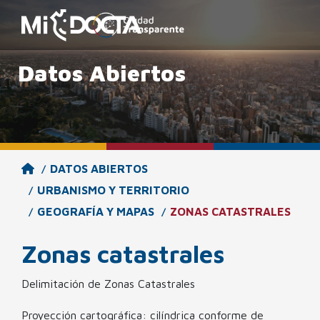
Datos Abiertos
DATOS ABIERTOS
Menú de Accesibilidad
(ALT+A)
URBANISMO Y TERRITORIO
GEOGRAFÍA Y MAPAS
ZONAS CATASTRALES
Zonas catastrales
Lectura de Página
Comandos de Voz
Delimitación de Zonas Catastrales
Proyección cartográfica: cilíndrica conforme de