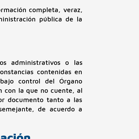
nformación completa, veraz,
Menú de Accesibilidad
(ALT+A)
nistración pública de la
Lectura de Página
Comandos de Voz
s administrativos o las
onstancias contenidas en
bajo control del Órgano
n con la que no cuente, al
or documento tanto a las
Atajos de Teclado
Corrección de Color
o semejante, de acuerdo a
mación