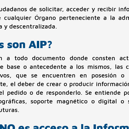
iudadanos de solicitar, acceder y recibir i
 cualquier Órgano perteneciente a la admi
a y descentralizada.
s son AIP?
ón a todo documento donde consten acto
de base o antecedente a los mismos, las c
tivos, que se encuentren en posesión o 
te, el deber de crear o producir informació
l pedido o de responderlo. Se entiende p
tográficas, soporte magnético o digital 
uturas.
NO es acceso a la Infor