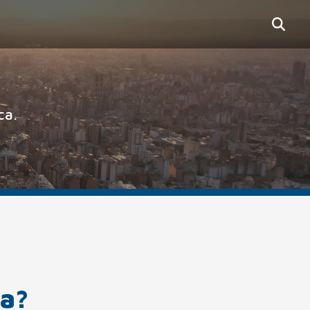
ca.
ca?