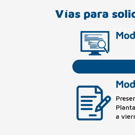
Vías para soli
Mod
Mod
Prese
Planta
a vier